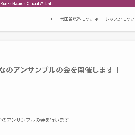
asuda Official Website
増田留璃香について
レッスンについ
おとなのアンサンブルの会を開催します！
なのアンサンブルの会を行います。